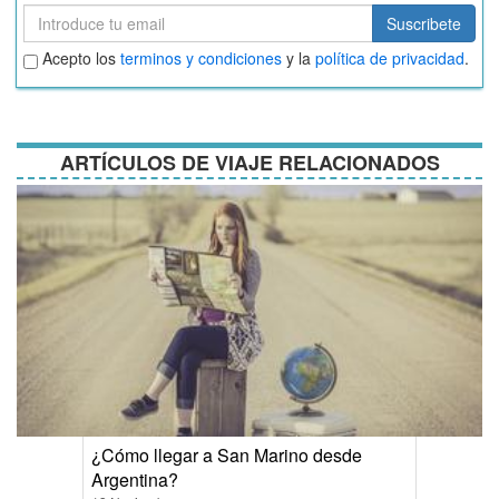
Suscribete
Suscribete
Aceptar
Acepto los
terminos y condiciones
y la
política de privacidad
.
términos
y
condiciones
ARTÍCULOS DE VIAJE RELACIONADOS
¿Cómo llegar a San Marino desde
Argentina?