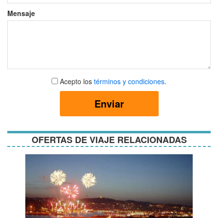
Mensaje
Aceptar
Acepto los
términos y condiciones
.
términos
y
Enviar
condiciones
OFERTAS DE VIAJE RELACIONADAS