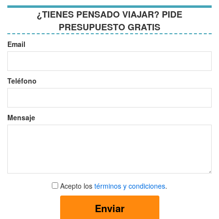
¿TIENES PENSADO VIAJAR? PIDE
PRESUPUESTO GRATIS
Email
Teléfono
Mensaje
Aceptar
Acepto los
términos y condiciones
.
términos
y
Enviar
condiciones