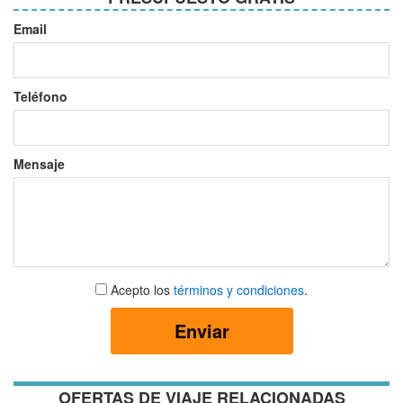
Email
Teléfono
Mensaje
Aceptar
Acepto los
términos y condiciones
.
términos
y
Enviar
condiciones
OFERTAS DE VIAJE RELACIONADAS