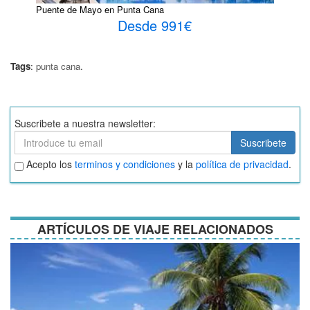
Puente de Mayo en Punta Cana
Desde 991€
Tags
:
punta cana
.
Suscribete a nuestra newsletter:
Suscribete
Suscribete
Aceptar
Acepto los
terminos y condiciones
y la
política de privacidad
.
términos
y
condiciones
ARTÍCULOS DE VIAJE RELACIONADOS