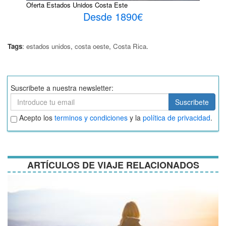
Oferta Estados Unidos Costa Este
Desde 1890€
Tags
:
estados unidos
,
costa oeste
,
Costa Rica
.
Suscribete a nuestra newsletter:
Suscribete
Suscribete
Aceptar
Acepto los
terminos y condiciones
y la
política de privacidad
.
términos
y
condiciones
ARTÍCULOS DE VIAJE RELACIONADOS