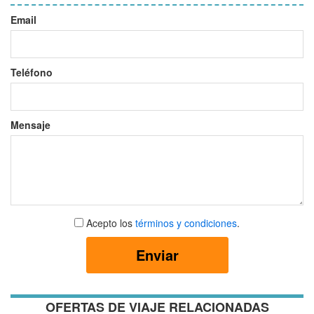
Email
Teléfono
Mensaje
Aceptar
Acepto los
términos y condiciones
.
términos
y
Enviar
condiciones
OFERTAS DE VIAJE RELACIONADAS