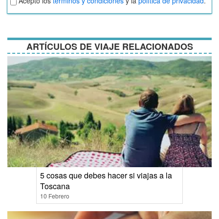
Acepto los
terminos y condiciones
y la
política de privacidad
.
términos
y
condiciones
ARTÍCULOS DE VIAJE RELACIONADOS
5 cosas que debes hacer si viajas a la
Toscana
10 Febrero