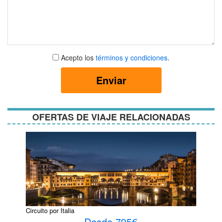
Aceptar
Acepto los
términos y condiciones
.
términos
y
Enviar
condiciones
OFERTAS DE VIAJE RELACIONADAS
Circuito por Italia
Desde 795€