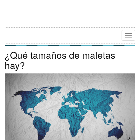
Camb
Naveg
¿Qué tamaños de maletas
hay?