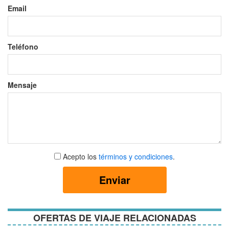
Email
Teléfono
Mensaje
Aceptar
Acepto los
términos y condiciones
.
términos
y
Enviar
condiciones
OFERTAS DE VIAJE RELACIONADAS