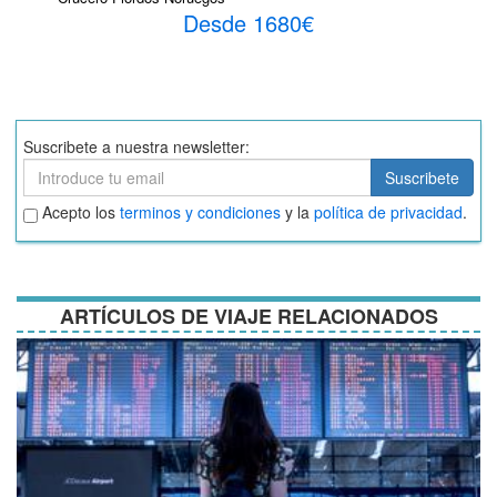
Desde 1680€
Suscribete a nuestra newsletter:
Suscribete
Suscribete
Aceptar
Acepto los
terminos y condiciones
y la
política de privacidad
.
términos
y
condiciones
ARTÍCULOS DE VIAJE RELACIONADOS