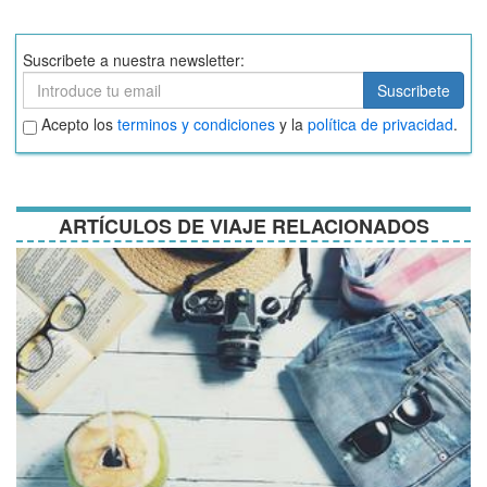
Suscribete a nuestra newsletter:
Suscribete
Suscribete
Aceptar
Acepto los
terminos y condiciones
y la
política de privacidad
.
términos
y
condiciones
ARTÍCULOS DE VIAJE RELACIONADOS