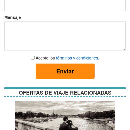
Mensaje
Aceptar
Acepto los
términos y condiciones
.
términos
y
Enviar
condiciones
OFERTAS DE VIAJE RELACIONADAS