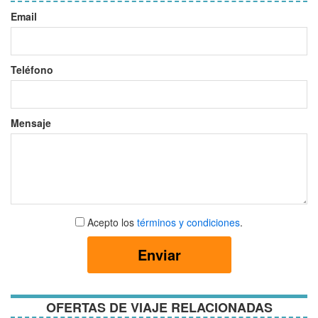
Email
Teléfono
Mensaje
Aceptar
Acepto los
términos y condiciones
.
términos
y
Enviar
condiciones
OFERTAS DE VIAJE RELACIONADAS