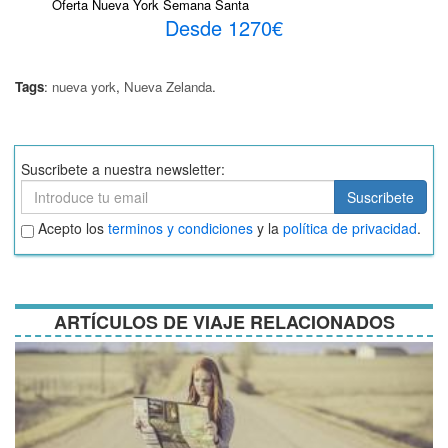
Oferta Nueva York Semana Santa
Desde 1270€
Tags
:
nueva york
,
Nueva Zelanda
.
Suscribete a nuestra newsletter:
Suscribete
Suscribete
Aceptar
Acepto los
terminos y condiciones
y la
política de privacidad
.
términos
y
condiciones
ARTÍCULOS DE VIAJE RELACIONADOS