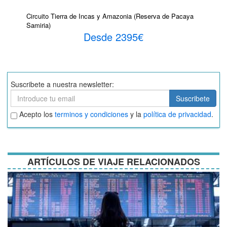
Circuito Tierra de Incas y Amazonia (Reserva de Pacaya
Samiria)
Desde 2395€
Suscribete a nuestra newsletter:
Suscribete
Suscribete
Aceptar
Acepto los
terminos y condiciones
y la
política de privacidad
.
términos
y
condiciones
ARTÍCULOS DE VIAJE RELACIONADOS