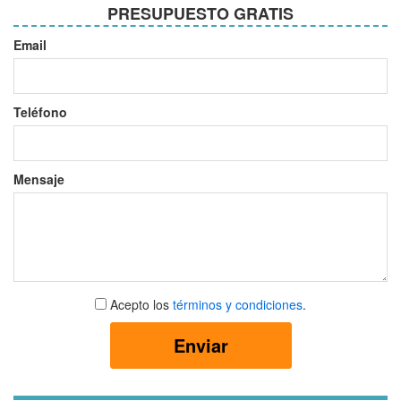
PRESUPUESTO GRATIS
Email
Teléfono
Mensaje
Aceptar
Acepto los
términos y condiciones
.
términos
y
Enviar
condiciones