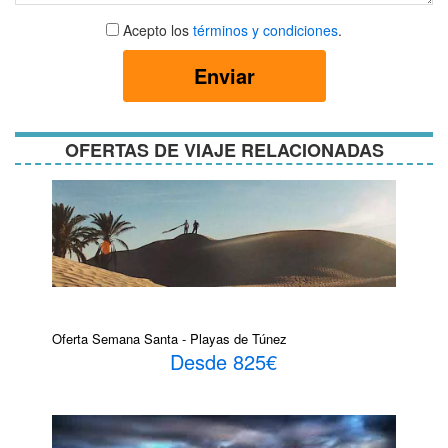
Aceptar
Acepto los
términos y condiciones
.
términos
y
Enviar
condiciones
OFERTAS DE VIAJE RELACIONADAS
Oferta Semana Santa - Playas de Túnez
Desde 825€