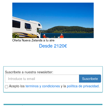
Oferta Nueva Zelanda a tu aire
Desde 2120€
Suscribete a nuestra newsletter:
Suscribete
Suscribete
Aceptar
Acepto los
terminos y condiciones
y la
política de privacidad
.
términos
y
condiciones