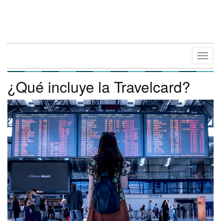
Camb
Naveg
¿Qué incluye la Travelcard?