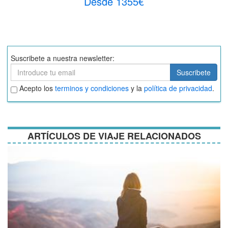
Desde 1355€
Suscribete a nuestra newsletter:
Suscribete
Suscribete
Aceptar
Acepto los
terminos y condiciones
y la
política de privacidad
.
términos
y
condiciones
ARTÍCULOS DE VIAJE RELACIONADOS