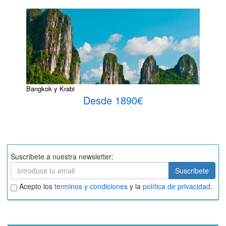
Bangkok y Krabi
Desde 1890€
Suscribete a nuestra newsletter:
Suscribete
Suscribete
Aceptar
Acepto los
terminos y condiciones
y la
política de privacidad
.
términos
y
condiciones