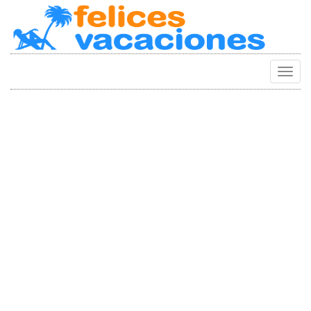
Camb
Naveg