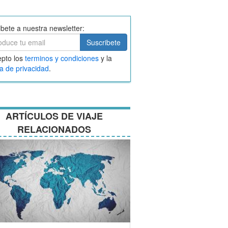
ibete a nuestra newsletter:
ibete
Suscribete
ar
pto los
terminos y condiciones
y la
nos
ca de privacidad
.
ciones
ARTÍCULOS DE VIAJE
RELACIONADOS