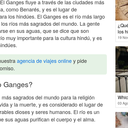
 El Ganges fluye a través de las ciudades más
ia, como Benarés, y es el lugar de
ra los hindúes. El Ganges es el río más largo
e los ríos más sagrados del mundo. La gente
¿Qué
arse en sus aguas, que se dice que son
los 
ío muy importante para la cultura hindú, y es
19 No
hindúes.
nuestra
agencia de viajes online
y pide
romiso.
ío Ganges?
s más sagrados del mundo para la religión
Whic
vida y la muerte, y es considerado el lugar de
03 Ag
ables dioses y seres humanos. El río es un
ue sus aguas purifican el cuerpo y el alma.