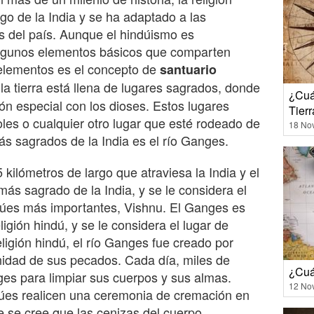
rgo de la India y se ha adaptado a las
s del país. Aunque el hindúismo es
lgunos elementos básicos que comparten
 elementos es el concepto de
santuario
la tierra está llena de lugares sagrados, donde
¿Cuá
n especial con los dioses. Estos lugares
Tier
les o cualquier otro lugar que esté rodeado de
18 No
ás sagrados de la India es el río Ganges.
 kilómetros de largo que atraviesa la India y el
más sagrado de la India, y se le considera el
dúes más importantes, Vishnu. El Ganges es
ligión hindú, y se le considera el lugar de
eligión hindú, el río Ganges fue creado por
nidad de sus pecados. Cada día, miles de
¿Cuá
es para limpiar sus cuerpos y sus almas.
12 No
úes realicen una ceremonia de cremación en
ue se cree que las cenizas del cuerpo