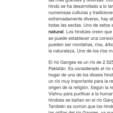
hindú se ha desarrollado a lo la
numerosas culturas y tradicione
extremadamente diverso, hay a
todas las sectas. Uno de estos
. Los hindúes creen que 
natural
se puede establecer una conexió
pueden ser montañas, ríos, árbo
la naturaleza. Uno de los ríos m
El río Ganges es un río de 2.525
Pakistán. Es considerado el río 
hogar de uno de los dioses hin
un río muy importante para la re
origen de la religión. Según la r
Vishnu para purificar a la huma
hindúes se bañan en el río Gang
También es común que los hind
las orillas del río Ganges, ya q