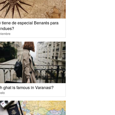
 tiene de especial Benarés para
hindues?
viembre
h ghat is famous in Varanasi?
osto