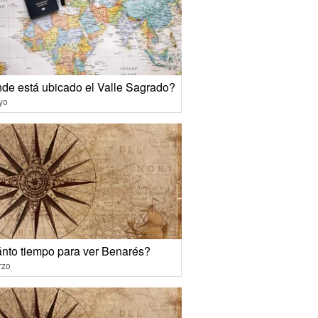
de está ubicado el Valle Sagrado?
yo
nto tiempo para ver Benarés?
rzo