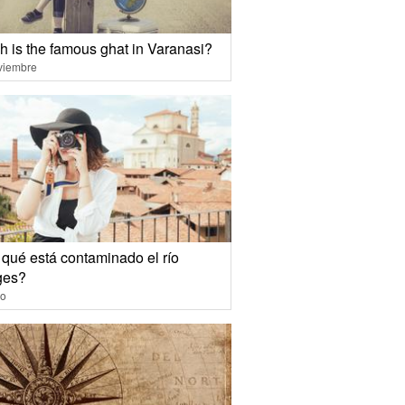
h is the famous ghat in Varanasi?
viembre
 qué está contaminado el río
ges?
io