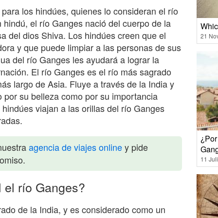
para los hindúes, quienes lo consideran el río
n hindú, el río Ganges nació del cuerpo de la
Whic
a del dios Shiva. Los hindúes creen que el
21 No
dora y que puede limpiar a las personas de sus
a del río Ganges les ayudará a lograr la
arnación. El río Ganges es el río más sagrado
más largo de Asia. Fluye a través de la India y
o por su belleza como por su importancia
 hindúes viajan a las orillas del río Ganges
radas.
¿Por
nuestra
agencia de viajes online
y pide
Gan
romiso.
11 Jul
l el río Ganges?
rado de la India, y es considerado como un