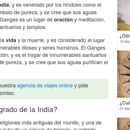
, y es venerado por los hindúes como el
ndia
ímbolo de pureza, y se cree que sus aguas
El Ganges es un lugar de
y meditación,
oración
antuarios y templos.
¿Dón
 la
y la muerte, y es considerado el lugar
vida
10 Ma
umerables dioses y seres humanos. El Ganges
ción, y es el hogar de innumerables santuarios
de pureza, y se cree que sus aguas purifican el
nuestra
agencia de viajes online
y pide
romiso.
¿Cuá
grado de la India?
01 Ma
 religiones más antiguas del mundo, y una de
más de un milenio de historia, la religión