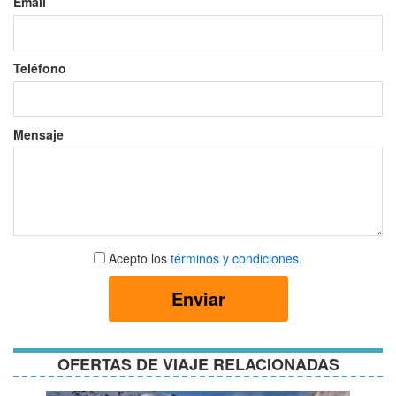
Email
Teléfono
Mensaje
Aceptar
Acepto los
términos y condiciones
.
términos
y
Enviar
condiciones
OFERTAS DE VIAJE RELACIONADAS