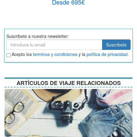
Desde 695€
Suscribete a nuestra newsletter:
Suscribete
Suscribete
Aceptar
Acepto los
terminos y condiciones
y la
política de privacidad
.
términos
y
condiciones
ARTÍCULOS DE VIAJE RELACIONADOS