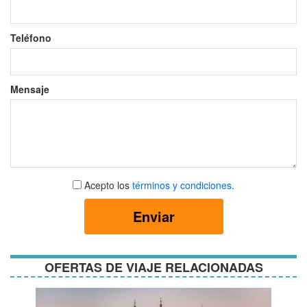
Teléfono
Mensaje
Aceptar
Acepto los
términos y condiciones
.
términos
y
Enviar
condiciones
OFERTAS DE VIAJE RELACIONADAS