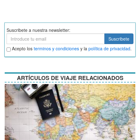
Suscribete a nuestra newsletter:
Suscribete
Suscribete
Aceptar
Acepto los
terminos y condiciones
y la
política de privacidad
.
términos
y
condiciones
ARTÍCULOS DE VIAJE RELACIONADOS