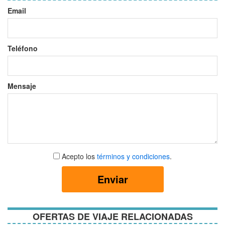
Email
Teléfono
Mensaje
Aceptar
Acepto los
términos y condiciones
.
términos
y
Enviar
condiciones
OFERTAS DE VIAJE RELACIONADAS