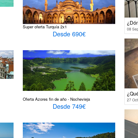
¿Dón
Super oferta Turquía 2x1
08 Se
Desde 690€
¿Qué
Oferta Azores fin de año - Nochevieja
27 Oct
Desde 749€