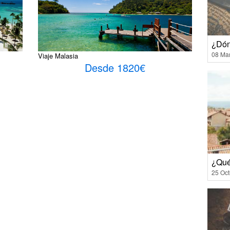
¿Dón
08 Ma
Viaje Malasia
Desde 1820€
¿Qué
25 Oct