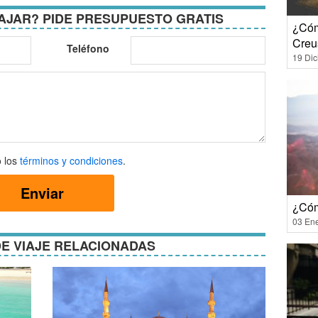
AJAR? PIDE PRESUPUESTO GRATIS
¿Cóm
Creu
Teléfono
19 Di
 los
términos y condiciones
.
Enviar
ones
¿Cóm
03 En
E VIAJE RELACIONADAS