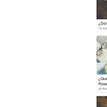
¿Dón
13 Jul
¿Que
Ros
22 No