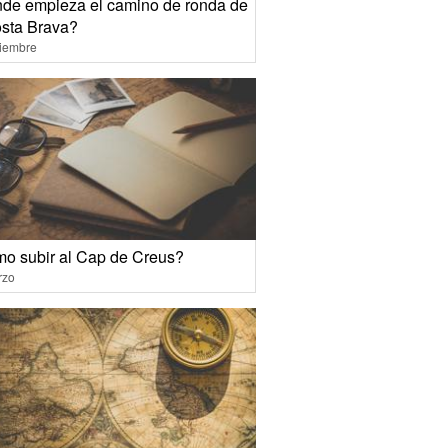
de empieza el camino de ronda de
osta Brava?
ciembre
o subir al Cap de Creus?
rzo