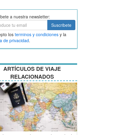
ibete a nuestra newsletter:
ibete
Suscribete
ar
pto los
terminos y condiciones
y la
nos
ca de privacidad
.
ciones
ARTÍCULOS DE VIAJE
RELACIONADOS