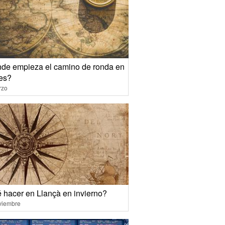
de empieza el camino de ronda en
es?
rzo
 hacer en Llançà en invierno?
viembre