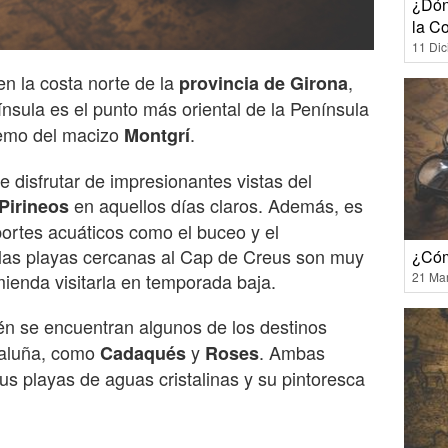
¿Dón
la C
11 Di
n la costa norte de la
,
provincia de Girona
nsula es el punto más oriental de la Península
tremo del macizo
.
Montgrí
disfrutar de impresionantes vistas del
en aquellos días claros. Además, es
Pirineos
portes acuáticos como el buceo y el
, las playas cercanas al Cap de Creus son muy
¿Cóm
mienda visitarla en temporada baja.
21 Ma
n se encuentran algunos de los destinos
taluña, como
y
. Ambas
Cadaqués
Roses
us playas de aguas cristalinas y su pintoresca