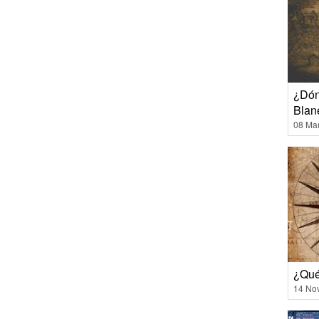
¿Dón
Blan
08 Ma
¿Qué
14 No