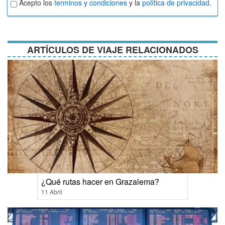
Acepto los
terminos y condiciones
y la
política de privacidad
.
términos
y
condiciones
ARTÍCULOS DE VIAJE RELACIONADOS
¿Qué rutas hacer en Grazalema?
11 Abril