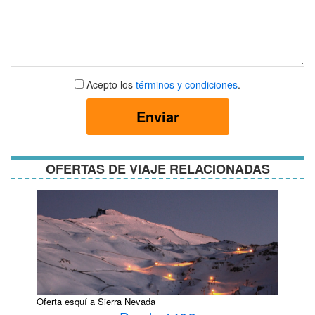
Aceptar
Acepto los
términos y condiciones
.
términos
y
Enviar
condiciones
OFERTAS DE VIAJE RELACIONADAS
Oferta esquí a Sierra Nevada