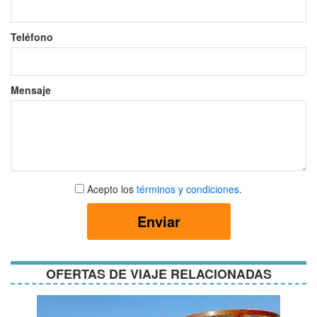
Teléfono
Mensaje
Aceptar
Acepto los
términos y condiciones
.
términos
y
Enviar
condiciones
OFERTAS DE VIAJE RELACIONADAS