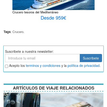
Crucero tesoros del Mediterráneo
Desde 959€
Tags
:
Crucero
.
Suscribete a nuestra newsletter:
Suscribete
Suscribete
Aceptar
Acepto los
terminos y condiciones
y la
política de privacidad
.
términos
y
condiciones
ARTÍCULOS DE VIAJE RELACIONADOS