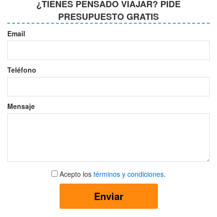
¿TIENES PENSADO VIAJAR? PIDE
PRESUPUESTO GRATIS
Email
Teléfono
Mensaje
Aceptar
Acepto los
términos y condiciones
.
términos
y
Enviar
condiciones