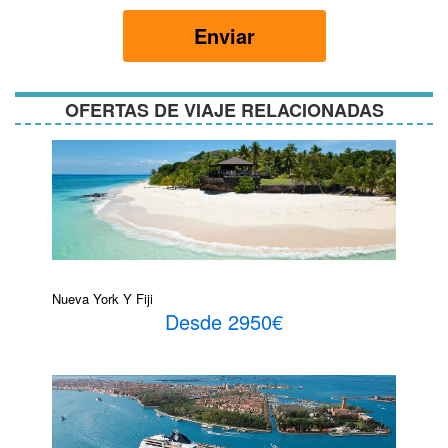
términos
y
Enviar
condiciones
OFERTAS DE VIAJE RELACIONADAS
Nueva York Y Fiji
Desde 2950€