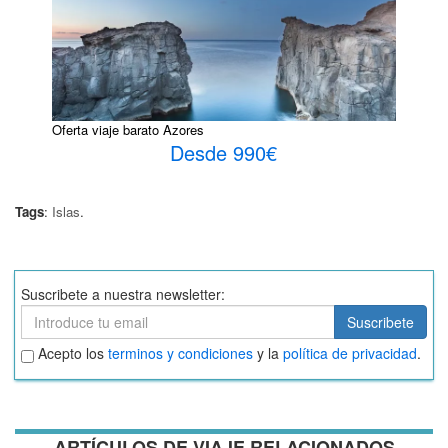
Oferta viaje barato Azores
Desde 990€
Tags
:
Islas
.
Suscribete a nuestra newsletter:
Suscribete
Suscribete
Aceptar
Acepto los
terminos y condiciones
y la
política de privacidad
.
términos
y
condiciones
ARTÍCULOS DE VIAJE RELACIONADOS