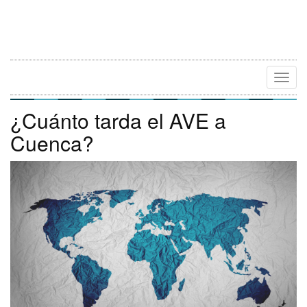
Camb
Naveg
¿Cuánto tarda el AVE a
Cuenca?