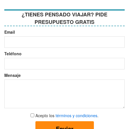
¿TIENES PENSADO VIAJAR? PIDE
PRESUPUESTO GRATIS
Email
Teléfono
Mensaje
Aceptar
Acepto los
términos y condiciones
.
términos
y
Enviar