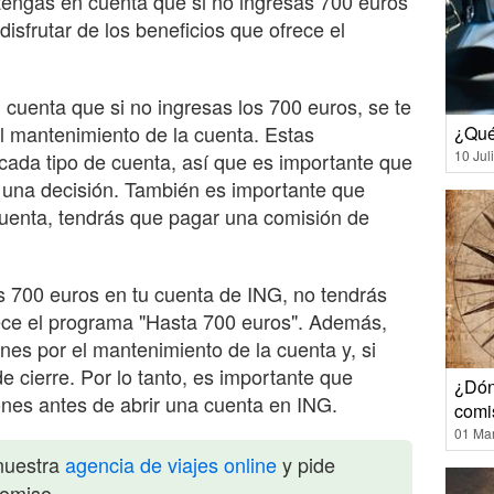
 tengas en cuenta que si no ingresas 700 euros
isfrutar de los beneficios que ofrece el
cuenta que si no ingresas los 700 euros, se te
l mantenimiento de la cuenta. Estas
¿Qué
10 Jul
cada tipo de cuenta, así que es importante que
r una decisión. También es importante que
cuenta, tendrás que pagar una comisión de
os 700 euros en tu cuenta de ING, no tendrás
rece el programa "Hasta 700 euros". Además,
es por el mantenimiento de la cuenta y, si
e cierre. Por lo tanto, es importante que
¿Dón
ones antes de abrir una cuenta en ING.
comi
01 Ma
nuestra
agencia de viajes online
y pide
romiso.