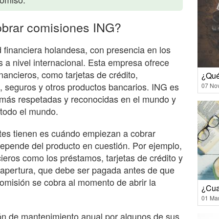
brar comisiones ING?
 financiera holandesa, con presencia en los
s a nivel internacional. Esta empresa ofrece
nancieros, como tarjetas de crédito,
¿Qué
, seguros y otros productos bancarios. ING es
07 No
 más respetadas y reconocidas en el mundo y
 todo el mundo.
tes tienen es cuándo empiezan a cobrar
epende del producto en cuestión. Por ejemplo,
eros como los préstamos, tarjetas de crédito y
 apertura, que debe ser pagada antes de que
comisión se cobra al momento de abrir la
¿Cua
01 Ma
n de mantenimiento anual por algunos de sus