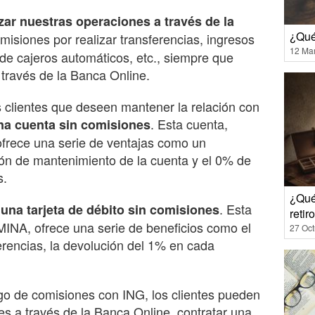
ar nuestras operaciones a través de la
¿Qué
misiones por realizar transferencias, ingresos
12 Ma
o de cajeros automáticos, etc., siempre que
 través de la Banca Online.
 clientes que deseen mantener la relación con
. Esta cuenta,
na cuenta sin comisiones
rece una serie de ventajas como un
ón de mantenimiento de la cuenta y el 0% de
s.
¿Qué
. Esta
una tarjeta de débito sin comisiones
retir
MINA, ofrece una serie de beneficios como el
27 Oct
rencias, la devolución del 1% en cada
ago de comisiones con ING, los clientes pueden
es a través de la Banca Online, contratar una