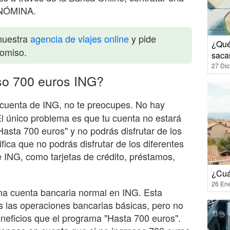
 NÓMINA.
nuestra
agencia de viajes online
y pide
¿Qué
romiso.
sacar
27 Di
so 700 euros ING?
cuenta de ING, no te preocupes. No hay
El único problema es que tu cuenta no estará
Hasta 700 euros" y no podrás disfrutar de los
ifica que no podrás disfrutar de los diferentes
e ING, como tarjetas de crédito, préstamos,
¿Cuá
26 En
una cuenta bancaria normal en ING. Esta
as las operaciones bancarias básicas, pero no
neficios que el programa "Hasta 700 euros".