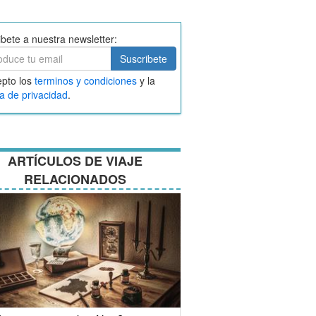
ibete a nuestra newsletter:
ibete
Suscribete
ar
pto los
terminos y condiciones
y la
nos
ca de privacidad
.
ciones
ARTÍCULOS DE VIAJE
RELACIONADOS