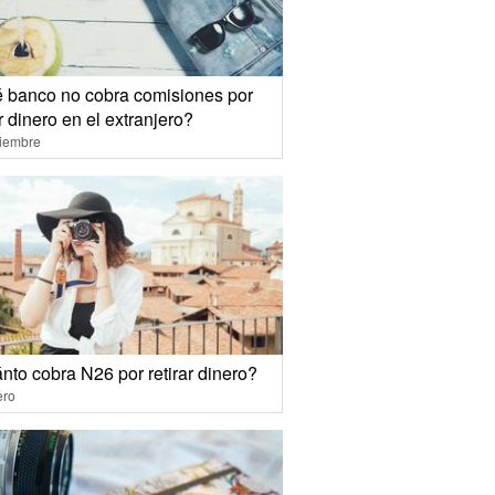
 banco no cobra comisiones por
 dinero en el extranjero?
ciembre
nto cobra N26 por retirar dinero?
ero