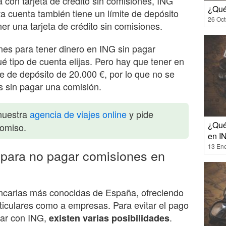
 con tarjeta de crédito sin comisiones, ING
¿Qué 
 cuenta también tiene un límite de depósito
26 Oct
er una tarjeta de crédito sin comisiones.
es para tener dinero en ING sin pagar
 tipo de cuenta elijas. Pero hay que tener en
te de depósito de 20.000 €, por lo que no se
 sin pagar una comisión.
nuestra
agencia de viajes online
y pide
¿Qué
romiso.
en I
13 En
para no pagar comisiones en
ncarias más conocidas de España, ofreciendo
rticulares como a empresas. Para evitar el pago
rar con ING,
.
existen varias posibilidades