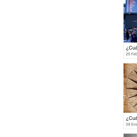
¿Cuá
25 Feb
¿Cuá
09 En