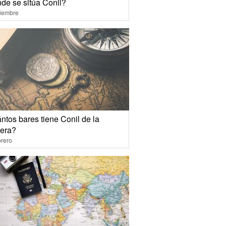
de se sitúa Conil?
ciembre
ntos bares tiene Conil de la
tera?
rero