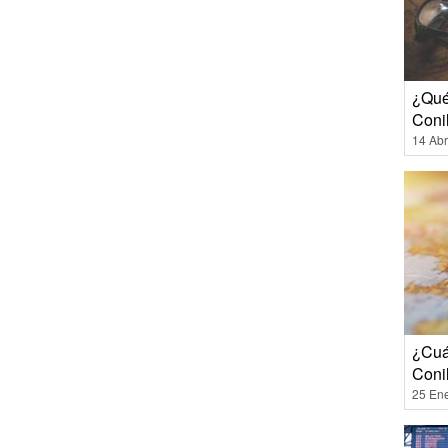
¿Qué
Conil
14 Abr
¿Cuá
Coni
25 En