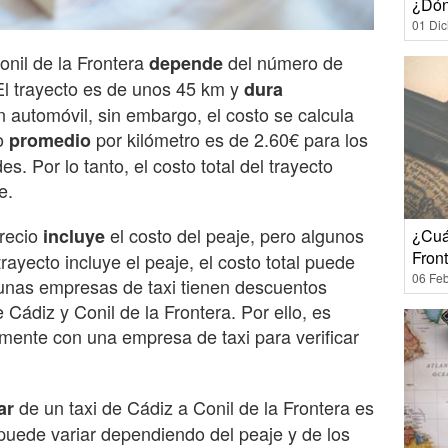
¿Dón
01 Di
onil de la Frontera
del número de
depende
 El trayecto es de unos 45 km y
dura
automóvil, sin embargo, el costo se calcula
io
por kilómetro es de 2.60€ para los
promedio
s. Por lo tanto, el costo total del trayecto
e.
precio
el costo del peaje, pero algunos
incluye
¿Cuá
Fron
 trayecto incluye el peaje, el costo total puede
06 Feb
lgunas empresas de taxi tienen descuentos
 Cádiz y Conil de la Frontera. Por ello, es
mente con una empresa de taxi para verificar
de un taxi de Cádiz a Conil de la Frontera es
ar
 puede variar dependiendo del peaje y de los