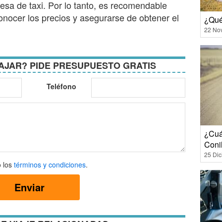
sa de taxi. Por lo tanto, es recomendable
nocer los precios y asegurarse de obtener el
¿Qué 
22 No
AJAR? PIDE PRESUPUESTO GRATIS
Teléfono
¿Cuán
Conil
25 Di
 los
términos y condiciones
.
Enviar
ones