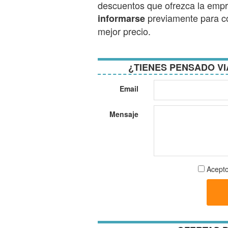
descuentos que ofrezca la empre
previamente para co
informarse
mejor precio.
¿TIENES PENSADO VI
Email
Mensaje
Aceptar
Acepto
términos
y
condici