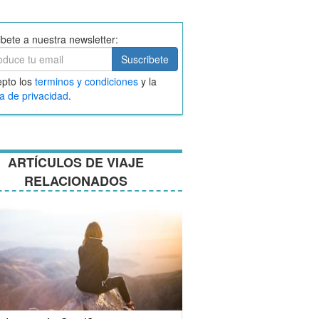
ibete a nuestra newsletter:
ibete
Suscribete
ar
pto los
terminos y condiciones
y la
nos
ca de privacidad
.
ciones
ARTÍCULOS DE VIAJE
RELACIONADOS