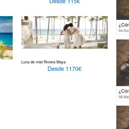
Desde 115€
¿Cóm
04 Di
Luna de miel Riviera Maya
Desde 1170€
¿Cóm
08 Ma