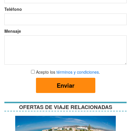
Teléfono
Mensaje
Aceptar
Acepto los
términos y condiciones
.
términos
y
Enviar
condiciones
OFERTAS DE VIAJE RELACIONADAS