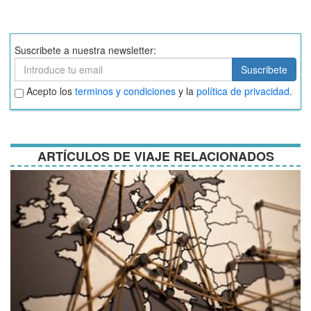
Suscribete a nuestra newsletter:
Suscribete
Suscribete
Aceptar
Acepto los
terminos y condiciones
y la
política de privacidad
.
términos
y
condiciones
ARTÍCULOS DE VIAJE RELACIONADOS