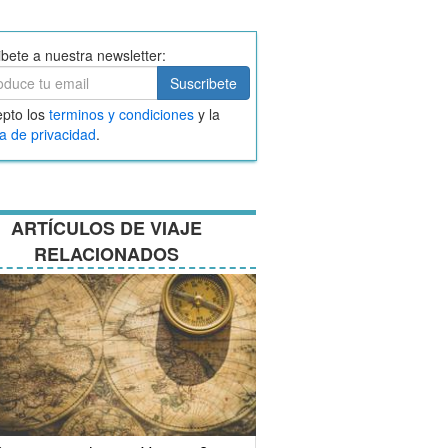
ibete a nuestra newsletter:
ibete
Suscribete
ar
pto los
terminos y condiciones
y la
nos
ca de privacidad
.
ciones
ARTÍCULOS DE VIAJE
RELACIONADOS