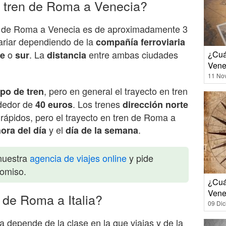
 tren de Roma a Venecia?
en de Roma a Venecia es de aproximadamente 3
ariar dependiendo de la
compañía ferroviaria
o
. La
entre ambas ciudades
te
sur
distancia
¿Cuá
Vene
11 No
, pero en general el trayecto en tren
ipo de tren
dedor de
. Los trenes
40 euros
dirección norte
ápidos, pero el trayecto en tren de Roma a
y el
.
ora del día
día de la semana
nuestra
agencia de viajes online
y pide
romiso.
¿Cuál
Vene
 de Roma a Italia?
09 Di
ia depende de la clase en la que viajas y de la