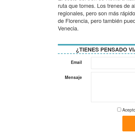
ruta que tomes. Los trenes de a
regionales, pero son más rápido
de Florencia, pero también pued
Venecia.
¿TIENES PENSADO VI
Email
Mensaje
Aceptar
Acepto
términos
y
condici