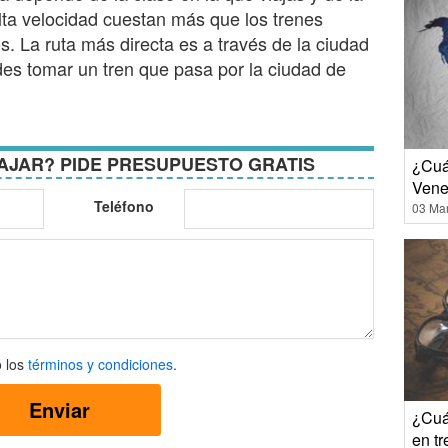
lta velocidad cuestan más que los trenes
s. La ruta más directa es a través de la ciudad
es tomar un tren que pasa por la ciudad de
AJAR? PIDE PRESUPUESTO GRATIS
¿Cuá
Vene
Teléfono
03 Ma
 los
términos y condiciones
.
Enviar
¿Cuá
ones
en t