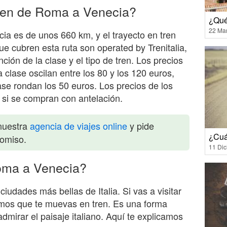
tren de Roma a Venecia?
¿Qué
22 Ma
ia es de unos 660 km, y el trayecto en tren
ue cubren esta ruta son operated by Trenitalia,
unción de la clase y el tipo de tren. Los precios
a clase oscilan entre los 80 y los 120 euros,
se rondan los 50 euros. Los precios de los
s si se compran con antelación.
nuestra
agencia de viajes online
y pide
¿Cuá
romiso.
11 Di
ma a Venecia?
udades más bellas de Italia. Si vas a visitar
os que te muevas en tren. Es una forma
admirar el paisaje italiano. Aquí te explicamos