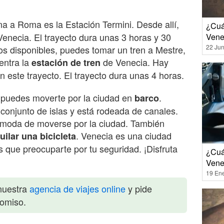
 a Roma es la Estación Termini. Desde allí,
¿Cuá
Venecia. El trayecto dura unas 3 horas y 30
Vene
22 Jun
tos disponibles, puedes tomar un tren a Mestre,
entra la
de Venecia. Hay
estación de tren
 este trayecto. El trayecto dura unas 4 horas.
 puedes moverte por la ciudad en
.
barco
conjunto de islas y está rodeada de canales.
ómoda de moverse por la ciudad. También
. Venecia es una ciudad
uilar una bicicleta
s que preocuparte por tu seguridad. ¡Disfruta
¿Cuá
Vene
19 En
nuestra
agencia de viajes online
y pide
romiso.