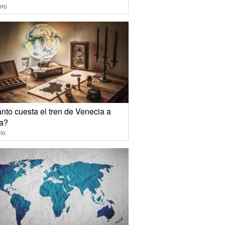
ero
nto cuesta el tren de Venecia a
a?
io