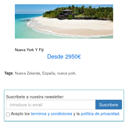
Nueva York Y Fiji
Desde 2950€
Tags
:
Nueva Zelanda
,
España
,
nueva york
.
Suscribete a nuestra newsletter:
Suscribete
Suscribete
Aceptar
Acepto los
terminos y condiciones
y la
política de privacidad
.
términos
y