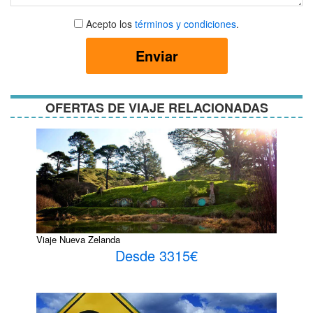
Aceptar
Acepto los
términos y condiciones
.
términos
y
Enviar
condiciones
OFERTAS DE VIAJE RELACIONADAS
Viaje Nueva Zelanda
Desde 3315€