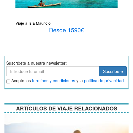
Viaje a Isla Mauricio
Desde 1590€
Suscribete a nuestra newsletter:
Suscribete
Suscribete
Aceptar
Acepto los
terminos y condiciones
y la
política de privacidad
.
términos
y
condiciones
ARTÍCULOS DE VIAJE RELACIONADOS