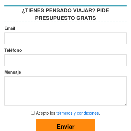
¿TIENES PENSADO VIAJAR? PIDE
PRESUPUESTO GRATIS
Email
Teléfono
Mensaje
Aceptar
Acepto los
términos y condiciones
.
términos
y
Enviar
condiciones