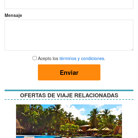
Mensaje
Aceptar
Acepto los
términos y condiciones
.
términos
y
Enviar
condiciones
OFERTAS DE VIAJE RELACIONADAS