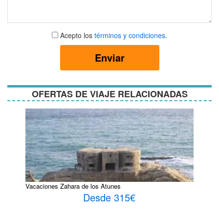
Aceptar
Acepto los
términos y condiciones
.
términos
y
Enviar
condiciones
OFERTAS DE VIAJE RELACIONADAS
Vacaciones Zahara de los Atunes
Desde 315€