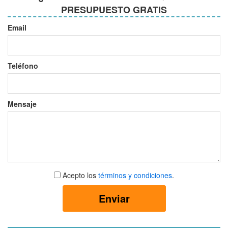
PRESUPUESTO GRATIS
Email
Teléfono
Mensaje
Aceptar
Acepto los
términos y condiciones
.
términos
y
Enviar
condiciones