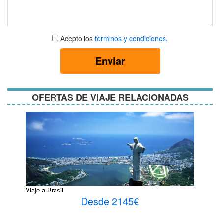
Aceptar
Acepto los
términos y condiciones
.
términos
y
Enviar
condiciones
OFERTAS DE VIAJE RELACIONADAS
Viaje a Brasil
Desde 2145€