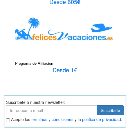
Desde 605€
Programa de Afiliacion
Desde 1€
Suscribete a nuestra newsletter:
Suscribete
Suscribete
Aceptar
Acepto los
terminos y condiciones
y la
política de privacidad
.
términos
y