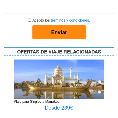
Aceptar
Acepto los
términos y condiciones
.
términos
y
Enviar
condiciones
OFERTAS DE VIAJE RELACIONADAS
Viaje para Singles a Marrakech
Desde 239€