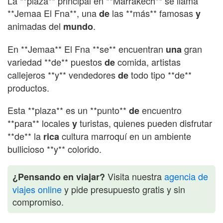
La **plaza** principal en **Marrakech** se llama
**Jemaa El Fna**, una
las **más** famosas
de
y
animadas del
.
mundo
En **Jemaa** El Fna **se** encuentran
gran
una
variedad **de** puestos
comida, artistas
de
callejeros **y** vendedores
todo tipo **de**
de
productos.
Esta **plaza** es un **punto**
encuentro
de
**para** locales
turistas, quienes pueden disfrutar
y
**de** la
cultura marroquí en un ambiente
rica
bullicioso **y** colorido.
Visita nuestra
agencia de
¿Pensando en viajar?
viajes online
y pide presupuesto gratis y sin
compromiso.