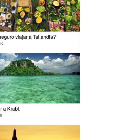
eguro viajar a Tailandia?
io
r a Krabi.
il