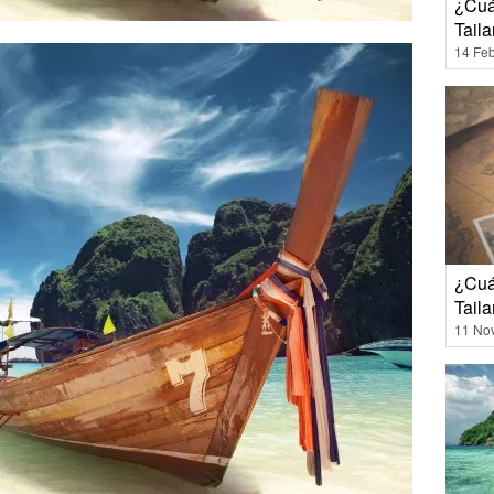
¿Cuál
Tail
14 Feb
¿Cuál
Tail
11 No