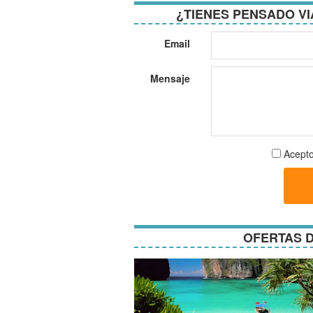
¿TIENES PENSADO VI
Email
Mensaje
Aceptar
Acepto
términos
y
condici
OFERTAS D