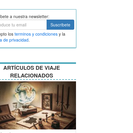
ibete a nuestra newsletter:
ibete
Suscribete
ar
pto los
terminos y condiciones
y la
nos
ca de privacidad
.
ciones
ARTÍCULOS DE VIAJE
RELACIONADOS