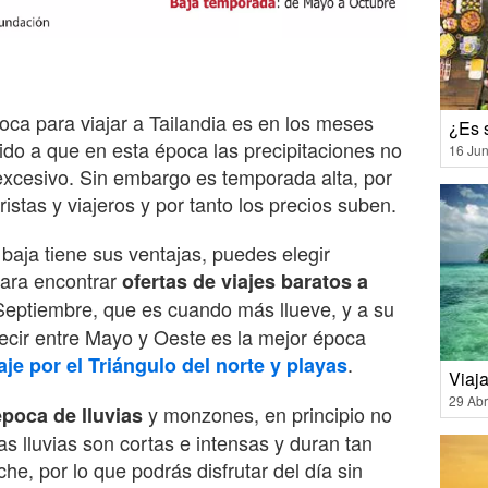
oca para viajar a Tailandia es en los meses
¿Es s
do a que en esta época las precipitaciones no
16 Jun
 excesivo. Sin embargo es temporada alta, por
istas y viajeros y por tanto los precios suben.
baja tiene sus ventajas, puedes elegir
para encontrar
ofertas de viajes baratos a
 Septiembre, que es cuando más llueve, y a su
ecir entre Mayo y Oeste es la mejor época
.
aje por el Triángulo del norte y playas
Viaja
29 Abr
y monzones, en principio no
época de lluvias
s lluvias son cortas e intensas y duran tan
he, por lo que podrás disfrutar del día sin