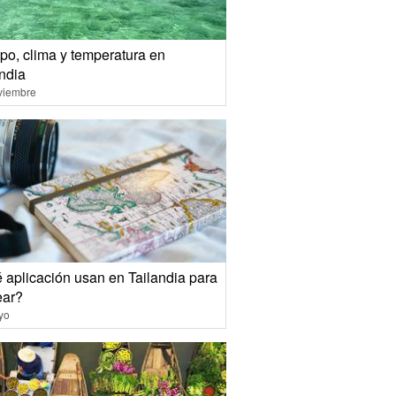
po, clima y temperatura en
andia
viembre
 aplicación usan en Tailandia para
ear?
yo