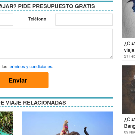
AJAR? PIDE PRESUPUESTO GRATIS
Teléfono
¿Cuá
viaja
21 Feb
 los
términos y condiciones
.
Enviar
ones
E VIAJE RELACIONADAS
¿Cuál
Bang
09 No