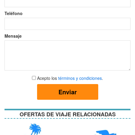
Teléfono
Mensaje
Aceptar
Acepto los
términos y condiciones
.
términos
y
Enviar
condiciones
OFERTAS DE VIAJE RELACIONADAS