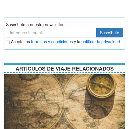
Suscribete a nuestra newsletter:
Suscribete
Suscribete
Aceptar
Acepto los
terminos y condiciones
y la
política de privacidad
.
términos
y
condiciones
ARTÍCULOS DE VIAJE RELACIONADOS