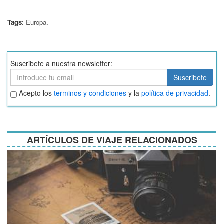
Tags
:
Europa
.
Suscribete a nuestra newsletter:
Suscribete
Suscribete
Aceptar
Acepto los
terminos y condiciones
y la
política de privacidad
.
términos
y
condiciones
ARTÍCULOS DE VIAJE RELACIONADOS