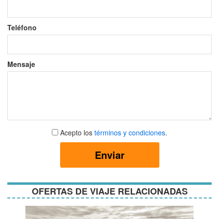
Teléfono
Mensaje
Aceptar
Acepto los
términos y condiciones
.
términos
y
Enviar
condiciones
OFERTAS DE VIAJE RELACIONADAS