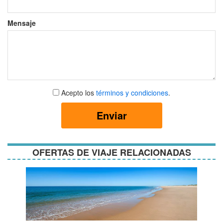
Mensaje
Aceptar
Acepto los
términos y condiciones
.
términos
y
Enviar
condiciones
OFERTAS DE VIAJE RELACIONADAS