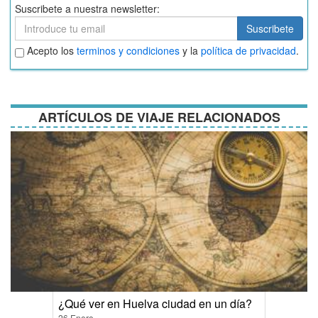
Suscribete a nuestra newsletter:
Suscribete
Suscribete
Aceptar
Acepto los
terminos y condiciones
y la
política de privacidad
.
términos
y
condiciones
ARTÍCULOS DE VIAJE RELACIONADOS
¿Qué ver en Huelva ciudad en un día?
26 Enero