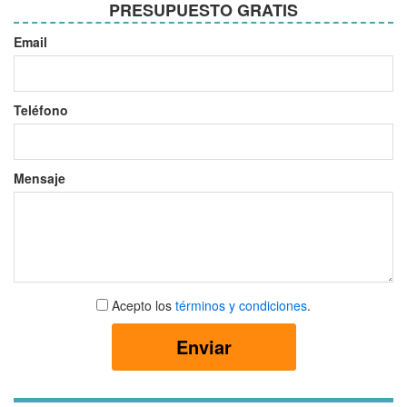
PRESUPUESTO GRATIS
Email
Teléfono
Mensaje
Aceptar
Acepto los
términos y condiciones
.
términos
y
Enviar
condiciones