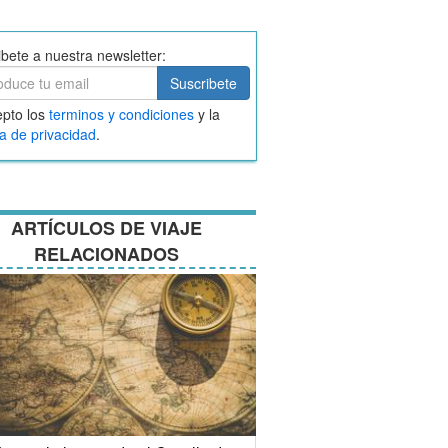
ibete a nuestra newsletter:
ibete
Suscribete
ar
pto los
terminos y condiciones
y la
nos
ca de privacidad
.
ciones
ARTÍCULOS DE VIAJE
RELACIONADOS