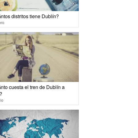
tos distritos tiene Dublín?
ero
nto cuesta el tren de Dublín a
?
io