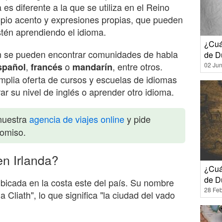
 es diferente a la que se utiliza en el Reino
opio acento y expresiones propias, que pueden
stén aprendiendo el idioma.
¿Cuán
én se pueden encontrar comunidades de habla
de D
,
o
, entre otros.
02 Jun
spañol
francés
mandarín
mplia oferta de cursos y escuelas de idiomas
r su nivel de inglés o aprender otro idioma.
nuestra
agencia de viajes online
y pide
romiso.
en Irlanda?
¿Cuá
de D
 ubicada en la costa este del país. Su nombre
28 Feb
a Cliath", lo que significa "la ciudad del vado