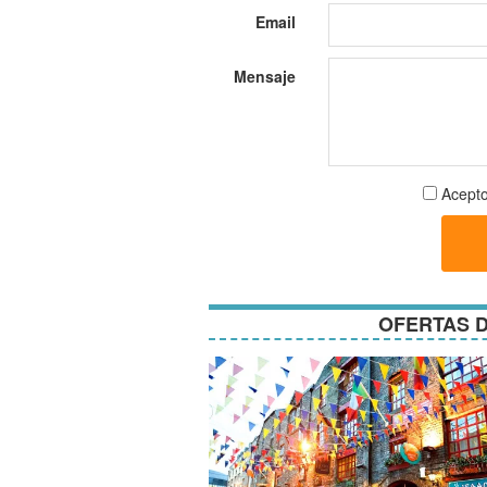
Email
Mensaje
Aceptar
Acepto
términos
y
condici
OFERTAS D