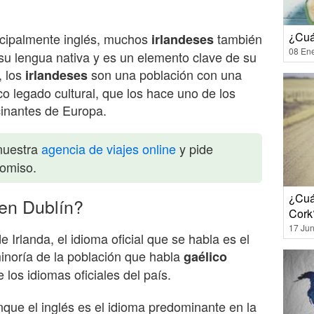
¿Cuán
ncipalmente inglés, muchos
también
irlandeses
08 En
 su lengua nativa y es un elemento clave de su
, los
son una población con una
irlandeses
ico legado cultural, que los hace uno de los
cinantes de Europa.
nuestra
agencia de viajes online
y pide
romiso.
¿Cuá
en Dublín?
Cork
17 Jun
e Irlanda, el idioma oficial que se habla es el
inoría de la población que habla
gaélico
 los idiomas oficiales del país.
que el inglés es el idioma predominante en la