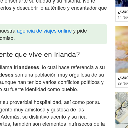
e enseñarte su ciudad y su historia. No te
erlos y descubrir lo auténtico y encantador que
¿Que
14 No
nuestra
agencia de viajes online
y pide
romiso.
ente que vive en Irlanda?
 llama
, lo cual hace referencia a su
irlandeses
son una población muy orgullosa de su
ndeses
¿Qué
y aunque han tenido varios conflictos políticos y
29 No
o su fuerte identidad como pueblo.
su proverbial hospitalidad, así como por su
 gente muy amistosa y gustosa de las
. Además, su distintivo acento y su rica
ortes, también son elementos intrínsecos de la