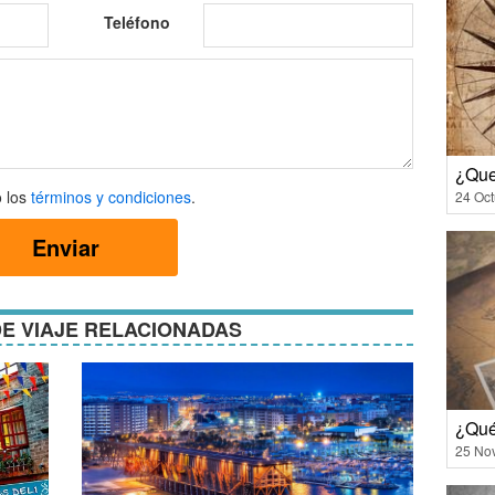
Teléfono
¿Que
 los
términos y condiciones
.
24 Oct
Enviar
ones
E VIAJE RELACIONADAS
¿Qué
25 No