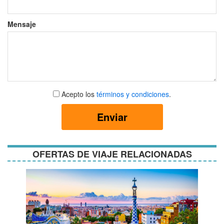
Mensaje
Aceptar
Acepto los
términos y condiciones
.
términos
y
Enviar
condiciones
OFERTAS DE VIAJE RELACIONADAS