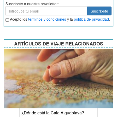
Suscribete a nuestra newsletter:
Suscribete
Suscribete
Aceptar
Acepto los
terminos y condiciones
y la
política de privacidad
.
términos
y
condiciones
ARTÍCULOS DE VIAJE RELACIONADOS
¿Dónde está la Cala Aiguablava?