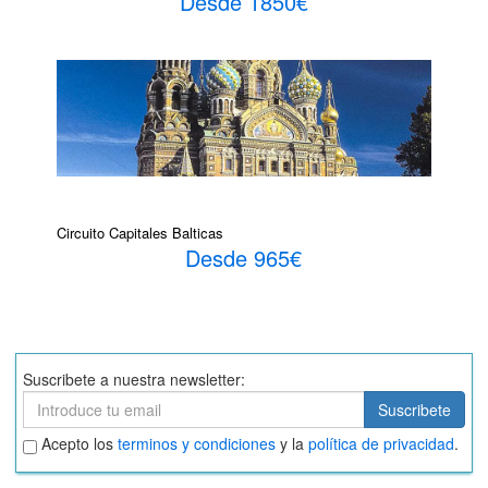
Desde 1850€
Circuito Capitales Balticas
Desde 965€
Suscribete a nuestra newsletter:
Suscribete
Suscribete
Aceptar
Acepto los
terminos y condiciones
y la
política de privacidad
.
términos
y