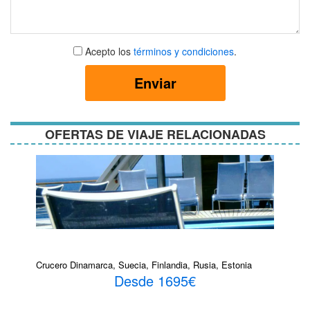
Aceptar
Acepto los
términos y condiciones
.
términos
y
Enviar
condiciones
OFERTAS DE VIAJE RELACIONADAS
Crucero Dinamarca, Suecia, Finlandia, Rusia, Estonia
Desde 1695€