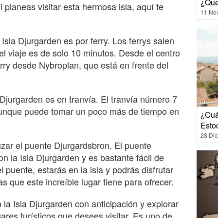
¿Que
i planeas visitar esta hermosa isla, aquí te
11 No
 Isla Djurgarden es por ferry. Los ferrys salen
el viaje es de solo 10 minutos. Desde el centro
erry desde Nybroplan, que está en frente del
a Djurgarden es en tranvía. El tranvía número 7
, aunque puede tomar un poco más de tiempo en
¿Cuá
Esto
28 Di
uzar el puente Djurgardsbron. El puente
on la Isla Djurgarden y es bastante fácil de
 puente, estarás en la isla y podrás disfrutar
as que este increíble lugar tiene para ofrecer.
n la Isla Djurgarden con anticipación y explorar
ares turísticos que desees visitar. Es uno de