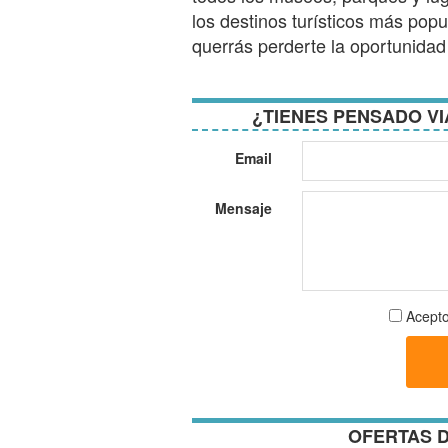
los destinos turísticos más pop
querrás perderte la oportunidad 
¿TIENES PENSADO VI
Email
Mensaje
Aceptar
Acepto
términos
y
condici
OFERTAS D