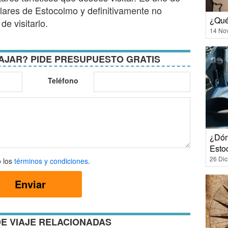
ulares de Estocolmo y definitivamente no
¿Qué
de visitarlo.
14 No
AJAR? PIDE PRESUPUESTO GRATIS
Teléfono
¿Dón
Esto
26 Di
 los
términos y condiciones
.
Enviar
ones
E VIAJE RELACIONADAS