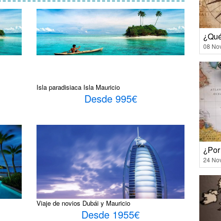
¿Qué
08 No
Isla paradisiaca Isla Mauricio
Desde 995€
¿Por 
24 No
Viaje de novios Dubái y Mauricio
Desde 1955€