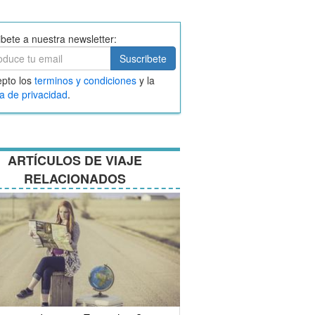
ibete a nuestra newsletter:
ibete
Suscribete
ar
pto los
terminos y condiciones
y la
nos
ca de privacidad
.
ciones
ARTÍCULOS DE VIAJE
RELACIONADOS