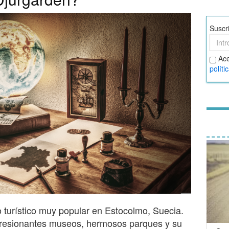
Suscr
Suscr
Acept
Ace
térmi
políti
y
condi
o turístico muy popular en Estocolmo, Suecia.
presionantes museos, hermosos parques y su