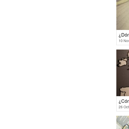
¿Dón
10 No
¿Cóm
26 Oct