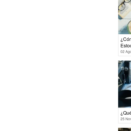
¿Cóm
Esto
02 Ag
¿Qué
25 No