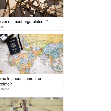
 ver en medborgarplatsen?
rzo
 no te puedes perder en
colmo?
ciembre