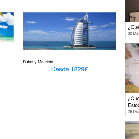
¿Qué
02 Ma
Dubai y Mauricio
Desde 1829€
¿Que
Esto
29 Di