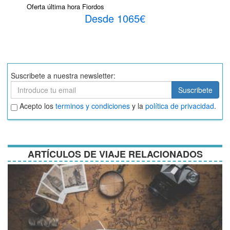
Oferta última hora Fiordos
Desde 1065€
Suscribete a nuestra newsletter:
Suscribete
Suscribete
Aceptar
Acepto los
terminos y condiciones
y la
política de privacidad
.
términos
y
condiciones
ARTÍCULOS DE VIAJE RELACIONADOS