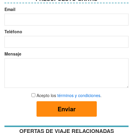
Email
Teléfono
Mensaje
Aceptar
Acepto los
términos y condiciones
.
términos
y
Enviar
condiciones
OFERTAS DE VIAJE RELACIONADAS