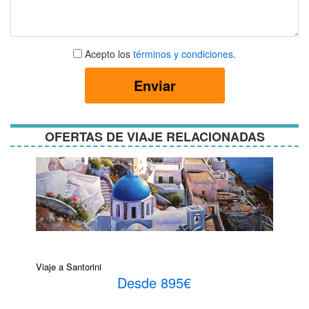
Aceptar
Acepto los
términos y condiciones
.
términos
y
Enviar
condiciones
OFERTAS DE VIAJE RELACIONADAS
Viaje a Santorini
Desde 895€